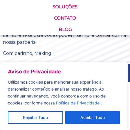
SOLUÇÕES
E hoje é dia de celebrar os responsáveis pelo futuro.
Os visionários da saúde.
CONTATO
Biomédicos, parabéns pelo seu dia
BLOG
Lembrem-se que vocês podem sempre contar com a
nossa parceria.
Com carinho, Making
Aviso de Privacidade
Desenvolvido por
Utilizamos cookies para melhorar sua experiência,
personalizar conteúdo e analisar nosso tráfego. Ao
continuar navegando, você concorda com o uso de
cookies, conforme nossa
Política de Privacidade
.
Rejeitar Tudo
Aceitar Tudo