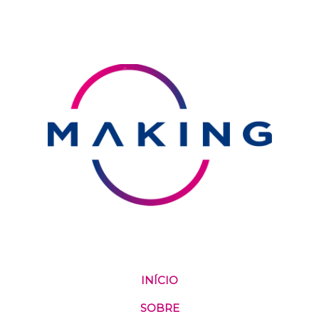
Dia do Biomédico
A profissão da Biomedicina é uma das mais
diversificadas da área da saúde, afinal oferece 35
habilitações diferentes regulamentadas pelo CRBM.
Isso significa que o profissional pode trabalhar com
áreas desde a Anatomia até a Psicobiologia.
Todas essas habilitações tem uma coisa em comum: o
foco no estudo e pesquisa de melhorias e
INÍCIO
contribuições na área da Saúde.
SOBRE
Incrível, não é mesmo?